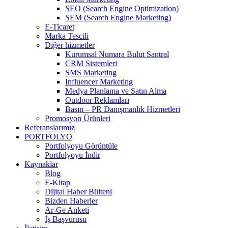
SEO (Search Engine Optimization)
SEM (Search Engine Marketing)
E-Ticaret
Marka Tescili
Diğer hizmetler
Kurumsal Numara Bulut Santral
CRM Sistemleri
SMS Marketing
Influencer Marketing
Medya Planlama ve Satın Alma
Outdoor Reklamları
Basın – PR Danışmanlık Hizmetleri
Promosyon Ürünleri
Referanslarımız
PORTFOLYO
Portfolyoyu Görüntüle
Portfolyoyu İndir
Kaynaklar
Blog
E-Kitap
Dijital Haber Bülteni
Bizden Haberler
Ar-Ge Anketi
İş Başvurusu