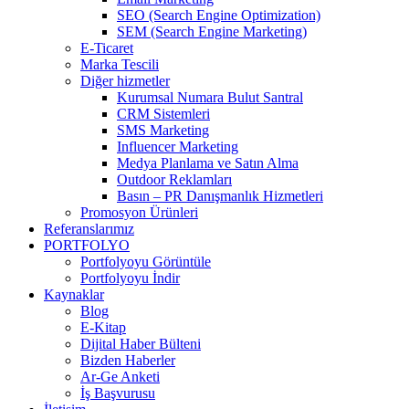
SEO (Search Engine Optimization)
SEM (Search Engine Marketing)
E-Ticaret
Marka Tescili
Diğer hizmetler
Kurumsal Numara Bulut Santral
CRM Sistemleri
SMS Marketing
Influencer Marketing
Medya Planlama ve Satın Alma
Outdoor Reklamları
Basın – PR Danışmanlık Hizmetleri
Promosyon Ürünleri
Referanslarımız
PORTFOLYO
Portfolyoyu Görüntüle
Portfolyoyu İndir
Kaynaklar
Blog
E-Kitap
Dijital Haber Bülteni
Bizden Haberler
Ar-Ge Anketi
İş Başvurusu