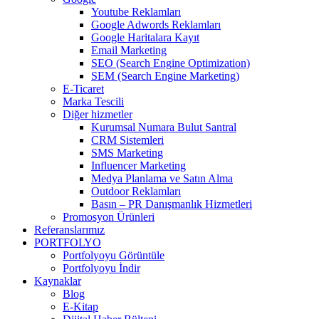
Youtube Reklamları
Google Adwords Reklamları
Google Haritalara Kayıt
Email Marketing
SEO (Search Engine Optimization)
SEM (Search Engine Marketing)
E-Ticaret
Marka Tescili
Diğer hizmetler
Kurumsal Numara Bulut Santral
CRM Sistemleri
SMS Marketing
Influencer Marketing
Medya Planlama ve Satın Alma
Outdoor Reklamları
Basın – PR Danışmanlık Hizmetleri
Promosyon Ürünleri
Referanslarımız
PORTFOLYO
Portfolyoyu Görüntüle
Portfolyoyu İndir
Kaynaklar
Blog
E-Kitap