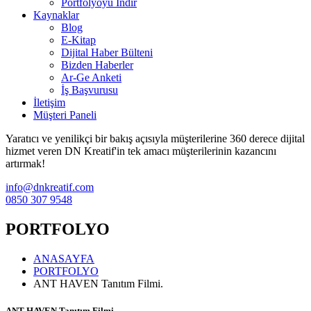
Portfolyoyu İndir
Kaynaklar
Blog
E-Kitap
Dijital Haber Bülteni
Bizden Haberler
Ar-Ge Anketi
İş Başvurusu
İletişim
Müşteri Paneli
Yaratıcı ve yenilikçi bir bakış açısıyla müşterilerine 360 derece dijital
hizmet veren DN Kreatif'in tek amacı müşterilerinin kazancını
artırmak!
info@dnkreatif.com
0850 307 9548
PORTFOLYO
ANASAYFA
PORTFOLYO
ANT HAVEN Tanıtım Filmi.
ANT HAVEN Tanıtım Filmi.