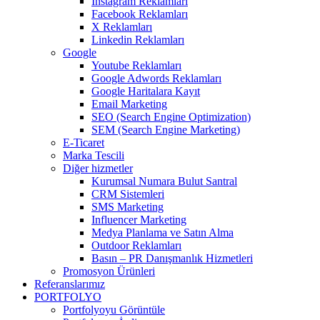
Instagram Reklamları
Facebook Reklamları
X Reklamları
Linkedin Reklamları
Google
Youtube Reklamları
Google Adwords Reklamları
Google Haritalara Kayıt
Email Marketing
SEO (Search Engine Optimization)
SEM (Search Engine Marketing)
E-Ticaret
Marka Tescili
Diğer hizmetler
Kurumsal Numara Bulut Santral
CRM Sistemleri
SMS Marketing
Influencer Marketing
Medya Planlama ve Satın Alma
Outdoor Reklamları
Basın – PR Danışmanlık Hizmetleri
Promosyon Ürünleri
Referanslarımız
PORTFOLYO
Portfolyoyu Görüntüle