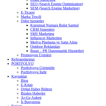
SEO (Search Engine Optimization)
SEM (Search Engine Marketing)
E-Ticaret
Marka Tescili
Diğer hizmetler
Kurumsal Numara Bulut Santral
CRM Sistemleri
SMS Marketing
Influencer Marketing
Medya Planlama ve Satın Alma
Outdoor Reklamları
Basın – PR Danışmanlık Hizmetleri
Promosyon Ürünleri
Referanslarımız
PORTFOLYO
Portfolyoyu Görüntüle
Portfolyoyu İndir
Kaynaklar
Blog
E-Kitap
Dijital Haber Bülteni
Bizden Haberler
Ar-Ge Anketi
İş Başvurusu