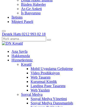
Dijital Haber Bülteni
Bizden Haberler
Ar-Ge Anketi
İş Başvurusu
İletişim
Müşteri Paneli
Destek Hattı
0212 993 02 18
Ana Sayfa
Hakkımızda
Hizmetlerimiz
Kreatif
Mobil Uygulama Geliştirme
Video Prodüksiyon
Web Tasarım
Kurumsal Kimlik
Landing Page Tasarımı
Web Yazılım
Sosyal Medya
Sosyal Medya Yönetimi
Sosyal Medya Danışmanlığı