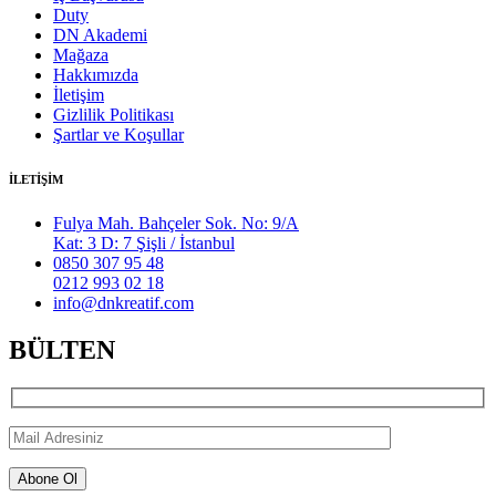
Duty
DN Akademi
Mağaza
Hakkımızda
İletişim
Gizlilik Politikası
Şartlar ve Koşullar
İLETİŞİM
Fulya Mah. Bahçeler Sok. No: 9/A
Kat: 3 D: 7 Şişli / İstanbul
0850 307 95 48
0212 993 02 18
info@dnkreatif.com
BÜLTEN