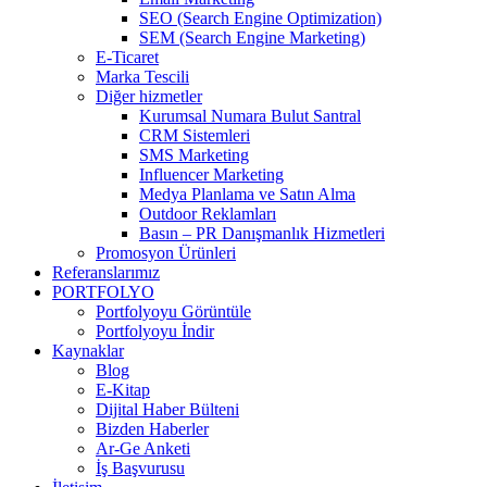
SEO (Search Engine Optimization)
SEM (Search Engine Marketing)
E-Ticaret
Marka Tescili
Diğer hizmetler
Kurumsal Numara Bulut Santral
CRM Sistemleri
SMS Marketing
Influencer Marketing
Medya Planlama ve Satın Alma
Outdoor Reklamları
Basın – PR Danışmanlık Hizmetleri
Promosyon Ürünleri
Referanslarımız
PORTFOLYO
Portfolyoyu Görüntüle
Portfolyoyu İndir
Kaynaklar
Blog
E-Kitap
Dijital Haber Bülteni
Bizden Haberler
Ar-Ge Anketi
İş Başvurusu