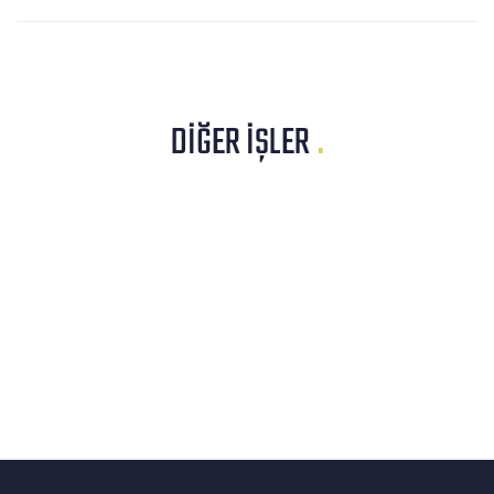
DIĞER İŞLER
.
WEB SITESI
FEVZI SUVAROĞLU
WEB SITESI
CANTÜRK GAYRIMENKUL
WEB SITESI