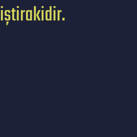
iştirakidir.
TÜM HAKLARI
SAKLIDIR. © 2023
DN GRUP MEDYA VE
TEKNOLOJİ A.Ş.