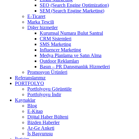
SEO (Search Engine Optimization)
SEM (Search Engine Marketing)
E-Ticaret
Marka Tescili
Diğer hizmetler
Kurumsal Numara Bulut Santral
CRM Sistemleri
SMS Marketing
Influencer Marketing
Medya Planlama ve Satın Alma
Outdoor Reklamları
Basın – PR Danışmanlık Hizmetleri
Promosyon Ürünleri
Referanslarımız
PORTFOLYO
Portfolyoyu Görüntüle
Portfolyoyu İndir
Kaynaklar
Blog
E-Kitap
Dijital Haber Bülteni
Bizden Haberler
Ar-Ge Anketi
İş Başvurusu