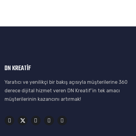
WEB SITESI
FEVZI SUVAROĞLU
WEB SITESI
CANTÜRK GAYRIMENKUL
WEB SITESI
SELECT GAYRIMENKUL
DN KREATİF
Yaratıcı ve yenilikçi bir bakış açısıyla müşterilerine 360
derece dijital hizmet veren DN Kreatif’in tek amacı
müşterilerinin kazancını artırmak!