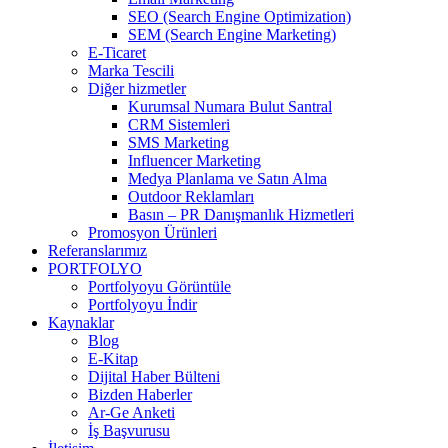
SEO (Search Engine Optimization)
SEM (Search Engine Marketing)
E-Ticaret
Marka Tescili
Diğer hizmetler
Kurumsal Numara Bulut Santral
CRM Sistemleri
SMS Marketing
Influencer Marketing
Medya Planlama ve Satın Alma
Outdoor Reklamları
Basın – PR Danışmanlık Hizmetleri
Promosyon Ürünleri
Referanslarımız
PORTFOLYO
Portfolyoyu Görüntüle
Portfolyoyu İndir
Kaynaklar
Blog
E-Kitap
Dijital Haber Bülteni
Bizden Haberler
Ar-Ge Anketi
İş Başvurusu