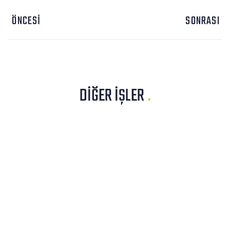
ÖNCESI
SONRASI
DIĞER İŞLER
.
WEB SITESI
FEVZI SUVAROĞLU
WEB SITESI