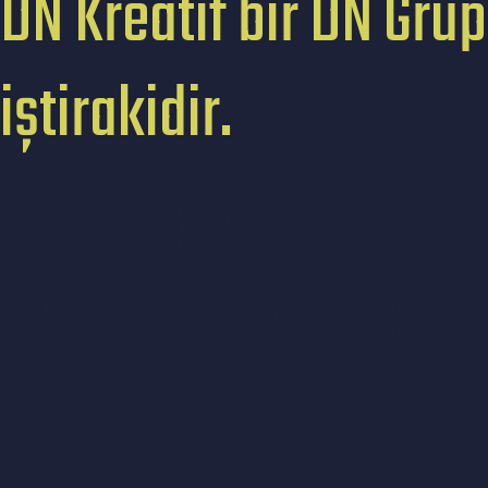
DN Kreatif bir DN Grup
iştirakidir.
TÜM HAKLARI
SAKLIDIR. © 2023
DN GRUP MEDYA VE