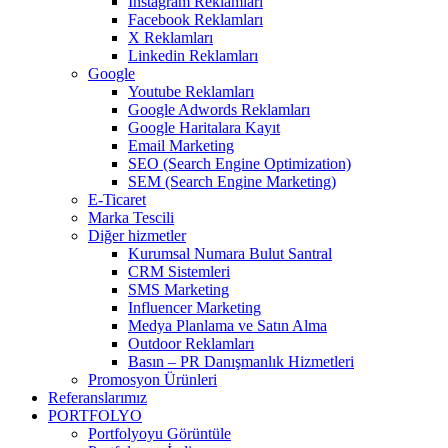
Instagram Reklamları
Facebook Reklamları
X Reklamları
Linkedin Reklamları
Google
Youtube Reklamları
Google Adwords Reklamları
Google Haritalara Kayıt
Email Marketing
SEO (Search Engine Optimization)
SEM (Search Engine Marketing)
E-Ticaret
Marka Tescili
Diğer hizmetler
Kurumsal Numara Bulut Santral
CRM Sistemleri
SMS Marketing
Influencer Marketing
Medya Planlama ve Satın Alma
Outdoor Reklamları
Basın – PR Danışmanlık Hizmetleri
Promosyon Ürünleri
Referanslarımız
PORTFOLYO
Portfolyoyu Görüntüle