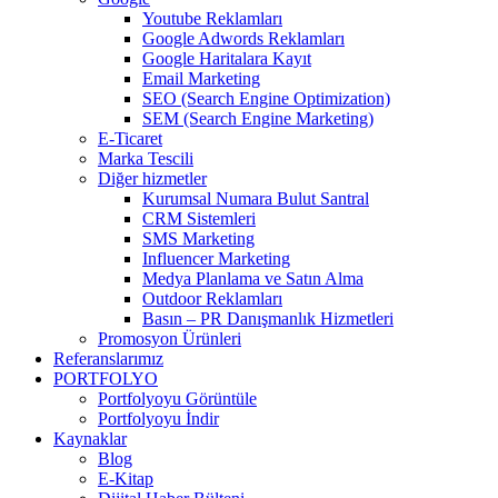
Youtube Reklamları
Google Adwords Reklamları
Google Haritalara Kayıt
Email Marketing
SEO (Search Engine Optimization)
SEM (Search Engine Marketing)
E-Ticaret
Marka Tescili
Diğer hizmetler
Kurumsal Numara Bulut Santral
CRM Sistemleri
SMS Marketing
Influencer Marketing
Medya Planlama ve Satın Alma
Outdoor Reklamları
Basın – PR Danışmanlık Hizmetleri
Promosyon Ürünleri
Referanslarımız
PORTFOLYO
Portfolyoyu Görüntüle
Portfolyoyu İndir
Kaynaklar
Blog
E-Kitap