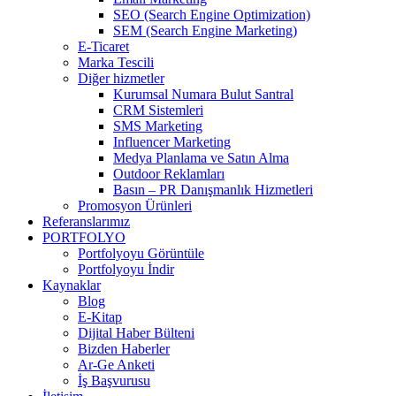
SEO (Search Engine Optimization)
SEM (Search Engine Marketing)
E-Ticaret
Marka Tescili
Diğer hizmetler
Kurumsal Numara Bulut Santral
CRM Sistemleri
SMS Marketing
Influencer Marketing
Medya Planlama ve Satın Alma
Outdoor Reklamları
Basın – PR Danışmanlık Hizmetleri
Promosyon Ürünleri
Referanslarımız
PORTFOLYO
Portfolyoyu Görüntüle
Portfolyoyu İndir
Kaynaklar
Blog
E-Kitap
Dijital Haber Bülteni
Bizden Haberler
Ar-Ge Anketi
İş Başvurusu