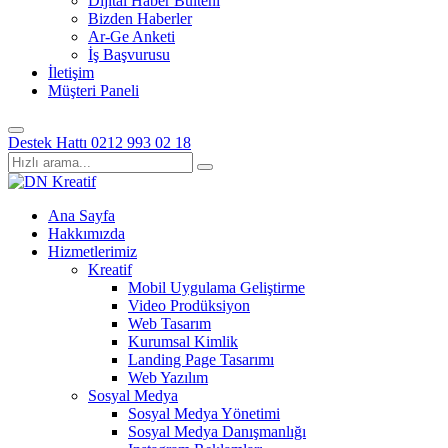
Dijital Haber Bülteni
Bizden Haberler
Ar-Ge Anketi
İş Başvurusu
İletişim
Müşteri Paneli
Destek Hattı
0212 993 02 18
Ana Sayfa
Hakkımızda
Hizmetlerimiz
Kreatif
Mobil Uygulama Geliştirme
Video Prodüksiyon
Web Tasarım
Kurumsal Kimlik
Landing Page Tasarımı
Web Yazılım
Sosyal Medya
Sosyal Medya Yönetimi
Sosyal Medya Danışmanlığı