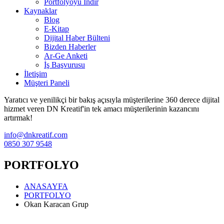
Portfolyoyu İndir
Kaynaklar
Blog
E-Kitap
Dijital Haber Bülteni
Bizden Haberler
Ar-Ge Anketi
İş Başvurusu
İletişim
Müşteri Paneli
Yaratıcı ve yenilikçi bir bakış açısıyla müşterilerine 360 derece dijital
hizmet veren DN Kreatif'in tek amacı müşterilerinin kazancını
artırmak!
info@dnkreatif.com
0850 307 9548
PORTFOLYO
ANASAYFA
PORTFOLYO
Okan Karacan Grup