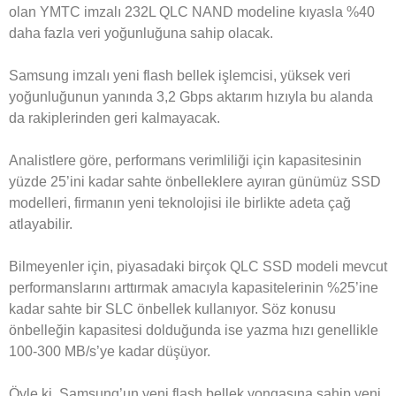
olan YMTC imzalı 232L QLC NAND modeline kıyasla %40
daha fazla veri yoğunluğuna sahip olacak.
Samsung imzalı yeni flash bellek işlemcisi, yüksek veri
yoğunluğunun yanında 3,2 Gbps aktarım hızıyla bu alanda
da rakiplerinden geri kalmayacak.
Analistlere göre, performans verimliliği için kapasitesinin
yüzde 25’ini kadar sahte önbelleklere ayıran günümüz SSD
modelleri, firmanın yeni teknolojisi ile birlikte adeta çağ
atlayabilir.
Bilmeyenler için, piyasadaki birçok QLC SSD modeli mevcut
performanslarını arttırmak amacıyla kapasitelerinin %25’ine
kadar sahte bir SLC önbellek kullanıyor. Söz konusu
önbelleğin kapasitesi dolduğunda ise yazma hızı genellikle
100-300 MB/s’ye kadar düşüyor.
Öyle ki, Samsung’un yeni flash bellek yongasına sahip yeni