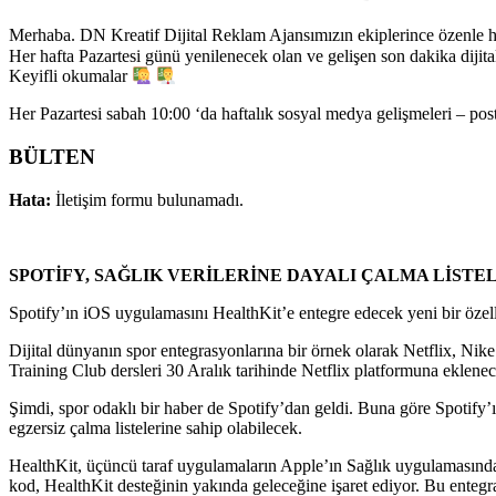
Merhaba. DN Kreatif Dijital Reklam Ajansımızın ekiplerince özenle h
Her hafta Pazartesi günü yenilenecek olan ve gelişen son dakika diji
Keyifli okumalar
Her Pazartesi sabah 10:00 ‘da haftalık sosyal medya gelişmeleri – po
BÜLTEN
Hata:
İletişim formu bulunamadı.
SPOTİFY, SAĞLIK VERİLERİNE DAYALI ÇALMA LİSTELE
Spotify’ın iOS uygulamasını HealthKit’e entegre edecek yeni bir özellik ü
Dijital dünyanın spor entegrasyonlarına bir örnek olarak Netflix, Nike 
Training Club dersleri 30 Aralık tarihinde Netflix platformuna eklene
Şimdi, spor odaklı bir haber de Spotify’dan geldi. Buna göre Spotify’ın 
egzersiz çalma listelerine sahip olabilecek.
HealthKit, üçüncü taraf uygulamaların Apple’ın Sağlık uygulamasındak
kod, HealthKit desteğinin yakında geleceğine işaret ediyor. Bu entegras