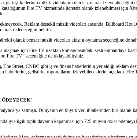
lak şirketlerinin müzik videolarını ücretsiz olarak izleyebileceğini du
aloğunun Fire TV hizmetinde ücretsiz olarak izlenebilmesi için Xite il
ak.
ekmeyecek. Reklam destekli müzik videoları arasında, Billboard Hot 100’
olarak ekleneceğini belirtti.
 sürekli olarak benzer müzik videoları akışını oynatma seçeneğine de sa
ına ulaşmak için Fire TV uzaktan kumandasındaki sesli kumandaya basm
n Fire TV” seçeneğine de tıklayabilirsiniz.
, The Street, CNBC gibi iş ve finans haberlerinin yer aldığı reklam dest
un haberlerini, geliştirici röportajlarını izleyebileceklerini açıkladı
AR ÖDEYECEK!
lytica’ya satmıştı. Dünyanın en büyük veri ihlallerinden biri olarak kayı
alıyla ilgili toplu davanın kapanması için 725 milyon dolar ödemeyi ka