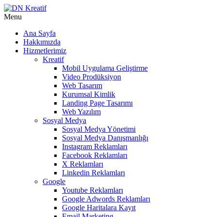
Menu
Ana Sayfa
Hakkımızda
Hizmetlerimiz
Kreatif
Mobil Uygulama Geliştirme
Video Prodüksiyon
Web Tasarım
Kurumsal Kimlik
Landing Page Tasarımı
Web Yazılım
Sosyal Medya
Sosyal Medya Yönetimi
Sosyal Medya Danışmanlığı
Instagram Reklamları
Facebook Reklamları
X Reklamları
Linkedin Reklamları
Google
Youtube Reklamları
Google Adwords Reklamları
Google Haritalara Kayıt
Email Marketing