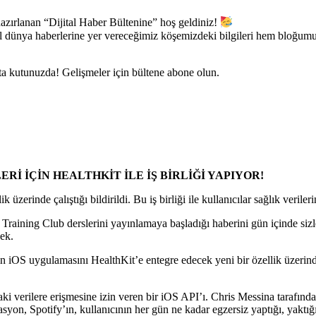
azırlanan “Dijital Haber Bültenine” hoş geldiniz!
tal dünya haberlerine yer vereceğimiz köşemizdeki bilgileri hem bloğum
sta kutunuzda! Gelişmeler için bültene abone olun.
Rİ İÇİN HEALTHKİT İLE İŞ BİRLİĞİ YAPIYOR!
zerinde çalıştığı bildirildi. Bu iş birliği ile kullanıcılar sağlık veriler
Training Club derslerini yayınlamaya başladığı haberini gün içinde sizle
cek.
iOS uygulamasını HealthKit’e entegre edecek yeni bir özellik üzerinde çalı
i verilere erişmesine izin veren bir iOS API’ı. Chris Messina tarafınd
yon, Spotify’ın, kullanıcının her gün ne kadar egzersiz yaptığı, yaktığı 