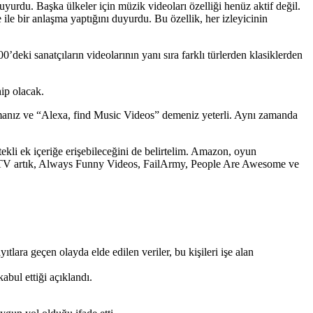
yurdu. Başka ülkeler için müzik videoları özelliği henüz aktif değil.
e bir anlaşma yaptığını duyurdu. Bu özellik, her izleyicinin
deki sanatçıların videolarının yanı sıra farklı türlerden klasiklerden
hip olacak.
anız ve “Alexa, find Music Videos” demeniz yeterli. Aynı zamanda
ekli ek içeriğe erişebileceğini de belirtelim. Amazon, oyun
. Fire TV artık, Always Funny Videos, FailArmy, People Are Awesome ve
tlara geçen olayda elde edilen veriler, bu kişileri işe alan
bul ettiği açıklandı.