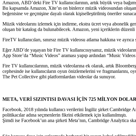
Amazon, ABD’deki Fire TV kullanıcılarının, artık büyük veya bağımsız p
Bu kapsamda Amazon, Xite’ın on binlerce müzik videosundan oluşan kat
beğenisine ve geçmişine dayalı olarak kişiselleştirilmiş öneriler sunac
Müzik videolarını izlemek için indirme, ekstra ücret veya abonelik ger
oluşan bir katalog da bulunabilecek. Amazon, yeni içeriklerin düzenli 
FireTV kullanıcıları, sınırsız müzik videosu atlama hakkına ve ayrıca
Eğer ABD’de yaşayan bir Fire TV kullanıcısıysanız, müzik videolar
App Store’da “Music Videos” araması yapıp ardından “Music Videos o
Fire TV kullanıcılarının, müzik videolarına ek olarak, artık Bloomberg
cephesinde ise kullanıcıların oyun önizlemelerini ve fragmanlarını, oy
The Pet Collective gibi platformlardan videolar da sunuyor.
META, VERİ SIZINTISI DAVASI İÇİN 725 MİLYON DOL
Facebook, 2018 yılında kullanıcı verilerini İngiliz şirket Cambridge Ana
politikacılar adına seçmenlerin fikrini etkilemek için kullanılmıştı.
Şimdi ise Facebook’un ana şirketi Meta’nın, Cambridge Analytica skand