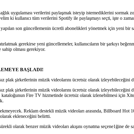
ğlık uygulaması verilerini paylaşmak isteyip istemediklerini sormak zo
im ki kullanıcı tüm verilerini Spotify ile paylaşmayı seçti, işte o zaman
apılan son güncellemenin ücretli abonelikleri yönetmek için yeni bir say
ırlatmak gerekirse yeni güncellemeler, kullanıcıların bir şarkıyı beğ
 sahip olması gerekiyor.
LEMEYE BAŞLADI!
lak şirketlerinin müzik videolarını ücretsiz olarak izleyebileceğini du
lak şirketlerinin müzik videolarını ücretsiz olarak izleyebileceğini du
aloğunun Fire TV hizmetinde ücretsiz olarak izlenebilmesi için Xite il
ak.
ekmeyecek. Reklam destekli müzik videoları arasında, Billboard Hot 100’
olarak ekleneceğini belirtti.
 sürekli olarak benzer müzik videoları akışını oynatma seçene1ğine de s