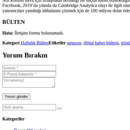
Söz konusu dava için uzlaşmada herhangi bir suçun kabul edilmediğini 
Facebook, 2019’da yılında da Cambridge Analytica olayı ile ilgili ola
yatırımcıları yanılttığı iddialarını çözmek için de 100 milyon dolar öd
BÜLTEN
Hata:
İletişim formu bulunamadı.
Kategori
Haftalık Bülten
Etiketler
amazon
,
dijital haber bülteni
,
gün
Yorum Bırakın
Kategoriler