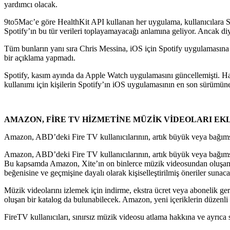
yardımcı olacak.
9to5Mac’e göre HealthKit API kullanan her uygulama, kullanıcılara Sa
Spotify’ın bu tür verileri toplayamayacağı anlamına geliyor. Ancak diyel
Tüm bunların yanı sıra Chris Messina, iOS için Spotify uygulamasına y
bir açıklama yapmadı.
Spotify, kasım ayında da Apple Watch uygulamasını güncellemişti. Hat
kullanımı için kişilerin Spotify’ın iOS uygulamasının en son sürümüne
AMAZON, FİRE TV HİZMETİNE MÜZİK VİDEOLARI EK
Amazon, ABD’deki Fire TV kullanıcılarının, artık büyük veya bağımsız p
Amazon, ABD’deki Fire TV kullanıcılarının, artık büyük veya bağımsız p
Bu kapsamda Amazon, Xite’ın on binlerce müzik videosundan oluşan kat
beğenisine ve geçmişine dayalı olarak kişiselleştirilmiş öneriler sunac
Müzik videolarını izlemek için indirme, ekstra ücret veya abonelik ger
oluşan bir katalog da bulunabilecek. Amazon, yeni içeriklerin düzenli 
FireTV kullanıcıları, sınırsız müzik videosu atlama hakkına ve ayrıca