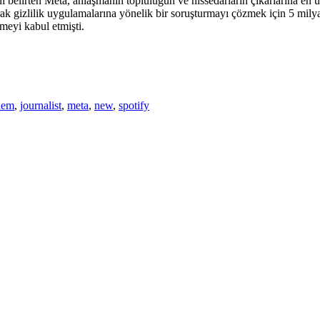
belirten Meta, anlaşmanın topluluğun ve hissedarların çıkarlarına en u
rak gizlilik uygulamalarına yönelik bir soruşturmayı çözmek için 5 mily
emeyi kabul etmişti.
dem
,
journalist
,
meta
,
new
,
spotify