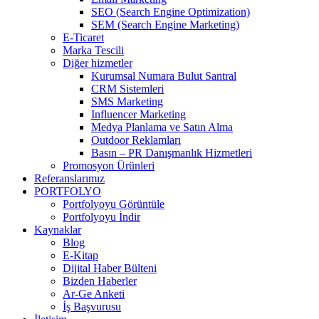
SEO (Search Engine Optimization)
SEM (Search Engine Marketing)
E-Ticaret
Marka Tescili
Diğer hizmetler
Kurumsal Numara Bulut Santral
CRM Sistemleri
SMS Marketing
Influencer Marketing
Medya Planlama ve Satın Alma
Outdoor Reklamları
Basın – PR Danışmanlık Hizmetleri
Promosyon Ürünleri
Referanslarımız
PORTFOLYO
Portfolyoyu Görüntüle
Portfolyoyu İndir
Kaynaklar
Blog
E-Kitap
Dijital Haber Bülteni
Bizden Haberler
Ar-Ge Anketi
İş Başvurusu