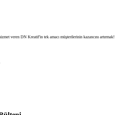
l hizmet veren DN Kreatif'in tek amacı müşterilerinin kazancını artırmak!
n
Bülteni