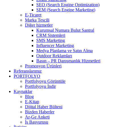
SEO (Search Engine Optimization)
SEM (Search Engine Marketing)
E-Ticaret
Marka Tescili
Diğer hizmetler
Kurumsal Numara Bulut Santral
CRM Sistemleri
SMS Marketing
Influencer Marketing
Medya Planlama ve Satın Alma
Outdoor Reklamları
Basın – PR Danışmanlık Hizmetleri
Promosyon Ürünleri
Referanslarımız
PORTFOLYO
Portfolyoyu Görüntüle
Portfolyoyu İndir
Kaynaklar
Blog
E-Kitap
Dijital Haber Bülteni
Bizden Haberler
Ar-Ge Anketi
İş Başvurusu