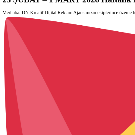
Merhaba. DN Kreatif Dijital Reklam Ajansımızın ekiplerince özenle h