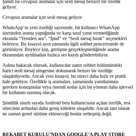
Şimdi ise cevapsız aramalar için sesli mesaj benzeri bir özellik
geliyor.
Cevapsız aramalar için sesli mesaj geliyor
WhatsApp’ın yeni özelliği sayesinde, bir kullanıcı WhatsApp
üzerinden arama yaptığında ve karşı taraf yanıt vermediğinde
ekranda “Yeniden ara”, “İptal” ve “Sesli mesaj bırak” seçenekleri
beliriyor. Bu kısayol aynı zamanda ilgili sohbet penceresinde de
görünüyor. Böylece kişi, görüşme gerçekleşmediğinde arama
ekranından ayrılmadan hızlıca ses kaydı gönderebiliyor.
Aslına bakacak olursak, kullanıcılar zaten sohbet bölümündeki
harici sesli mesaj simgesine dokunarak benzer bir özelliğe
ulaşabiliyordu. Ancak yeni kısayol, bu süreci daha hızlı ve pratik
hale getiriyor. Özellikle iş aramaları, zamanında yanıtlanması
gereken konuşmalar veya önemli notlar için bu yöntem daha işlevsel
bir kullanım sunmuş olacak.
Şimdilik sınırlı sayıda Android beta kullanıcısına açılan özellik, test
sürecinin ardından daha geniş kitlelere ulaşabilir. Ancak tam olarak
ne zaman genel sürüme ekleneceği henüz netleşmiş değil.
REKABET KURULU’NDAN GOOGLE’A PLAY STORE