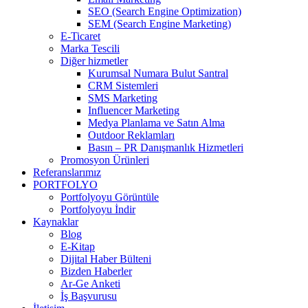
SEO (Search Engine Optimization)
SEM (Search Engine Marketing)
E-Ticaret
Marka Tescili
Diğer hizmetler
Kurumsal Numara Bulut Santral
CRM Sistemleri
SMS Marketing
Influencer Marketing
Medya Planlama ve Satın Alma
Outdoor Reklamları
Basın – PR Danışmanlık Hizmetleri
Promosyon Ürünleri
Referanslarımız
PORTFOLYO
Portfolyoyu Görüntüle
Portfolyoyu İndir
Kaynaklar
Blog
E-Kitap
Dijital Haber Bülteni
Bizden Haberler
Ar-Ge Anketi
İş Başvurusu