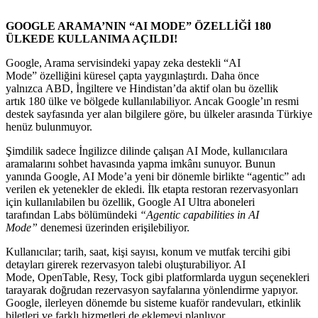
GOOGLE ARAMA’NIN “AI MODE” ÖZELLİĞİ 180
ÜLKEDE KULLANIMA AÇILDI!
Google, Arama servisindeki yapay zeka destekli “AI
Mode” özelliğini küresel çapta yaygınlaştırdı. Daha önce
yalnızca ABD, İngiltere ve Hindistan’da aktif olan bu özellik
artık 180 ülke ve bölgede kullanılabiliyor. Ancak Google’ın resmi
destek sayfasında yer alan bilgilere göre, bu ülkeler arasında Türkiye
henüz bulunmuyor.
Şimdilik sadece İngilizce dilinde çalışan AI Mode, kullanıcılara
aramalarını sohbet havasında yapma imkânı sunuyor. Bunun
yanında Google, AI Mode’a yeni bir dönemle birlikte “agentic” adı
verilen ek yetenekler de ekledi. İlk etapta restoran rezervasyonları
için kullanılabilen bu özellik, Google AI Ultra aboneleri
tarafından Labs bölümündeki
“Agentic capabilities in AI
Mode”
denemesi üzerinden erişilebiliyor.
Kullanıcılar; tarih, saat, kişi sayısı, konum ve mutfak tercihi gibi
detayları girerek rezervasyon talebi oluşturabiliyor. AI
Mode, OpenTable, Resy, Tock gibi platformlarda uygun seçenekleri
tarayarak doğrudan rezervasyon sayfalarına yönlendirme yapıyor.
Google, ilerleyen dönemde bu sisteme kuaför randevuları, etkinlik
biletleri ve farklı hizmetleri de eklemeyi planlıyor.