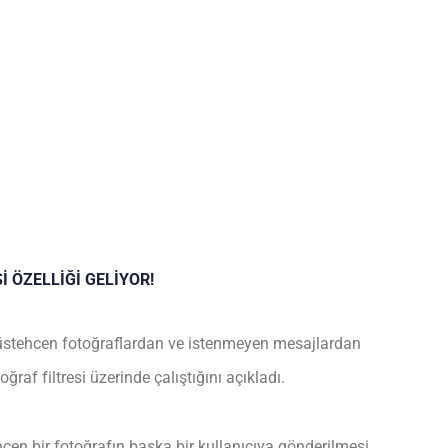
 ÖZELLİĞİ GELİYOR!
üstehcen fotoğraflardan ve istenmeyen mesajlardan
af filtresi üzerinde çalıştığını açıkladı.
en bir fotoğrafın başka bir kullanıcıya gönderilmesi