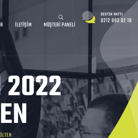
DESTEK HATTI
0212 993 02 18
AR
İLETIŞIM
MÜŞTERI PANELI
M 2022
TEN
BÜLTEN