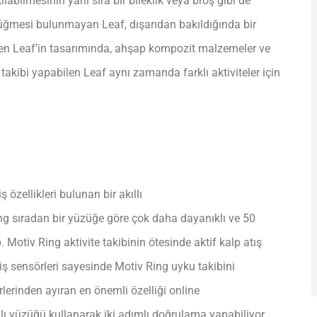
ılabilmesinin yanı sıra bir bileklik veya broş gibi de
 düğmesi bulunmayan Leaf, dışarıdan bakıldığında bir
en Leaf’in tasarımında, ahşap kompozit malzemeler ve
 takibi yapabilen Leaf aynı zamanda farklı aktiviteler için
 özellikleri bulunan bir akıllı
ng sıradan bir yüzüğe göre çok daha dayanıklı ve 50
 Motiv Ring aktivite takibinin ötesinde aktif kalp atış
miş sensörleri sayesinde Motiv Ring uyku takibini
lerinden ayıran en önemli özelliği online
llı yüzüğü kullanarak iki adımlı doğrulama yapabiliyor