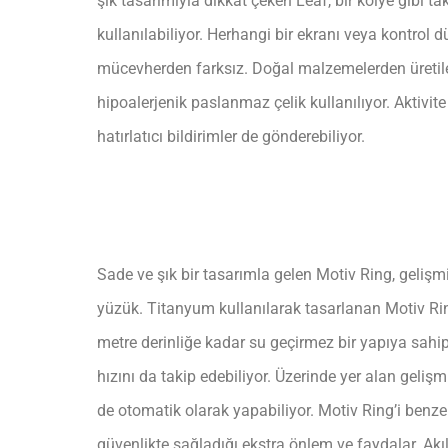
şık tasarımıyla dikkat çeken Leaf, bir kolye gibi tak
kullanılabiliyor. Herhangi bir ekranı veya kontrol
mücevherden farksız. Doğal malzemelerden üretil
hipoalerjenik paslanmaz çelik kullanılıyor. Aktivite
hatırlatıcı bildirimler de gönderebiliyor.
Sade ve şık bir tasarımla gelen Motiv Ring, gelişmiş
yüzük. Titanyum kullanılarak tasarlanan Motiv Ri
metre derinliğe kadar su geçirmez bir yapıya sahip.
hızını da takip edebiliyor. Üzerinde yer alan geliş
de otomatik olarak yapabiliyor. Motiv Ring’i benzer
güvenlikte sağladığı ekstra önlem ve faydalar. Akı