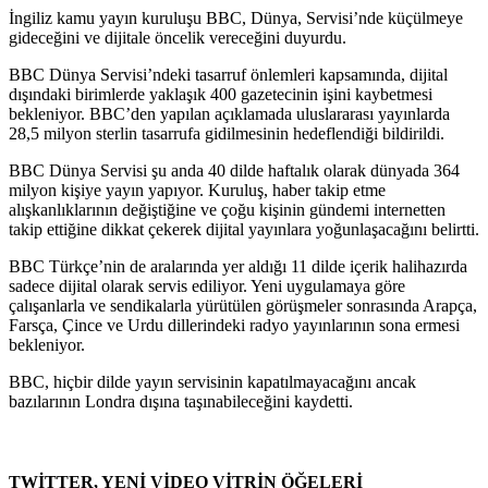
İngiliz kamu yayın kuruluşu BBC, Dünya, Servisi’nde küçülmeye
gideceğini ve dijitale öncelik vereceğini duyurdu.
BBC Dünya Servisi’ndeki tasarruf önlemleri kapsamında, dijital
dışındaki birimlerde yaklaşık 400 gazetecinin işini kaybetmesi
bekleniyor. BBC’den yapılan açıklamada uluslararası yayınlarda
28,5 milyon sterlin tasarrufa gidilmesinin hedeflendiği bildirildi.
BBC Dünya Servisi şu anda 40 dilde haftalık olarak dünyada 364
milyon kişiye yayın yapıyor. Kuruluş, haber takip etme
alışkanlıklarının değiştiğine ve çoğu kişinin gündemi internetten
takip ettiğine dikkat çekerek dijital yayınlara yoğunlaşacağını belirtti.
BBC Türkçe’nin de aralarında yer aldığı 11 dilde içerik halihazırda
sadece dijital olarak servis ediliyor. Yeni uygulamaya göre
çalışanlarla ve sendikalarla yürütülen görüşmeler sonrasında Arapça,
Farsça, Çince ve Urdu dillerindeki radyo yayınlarının sona ermesi
bekleniyor.
BBC, hiçbir dilde yayın servisinin kapatılmayacağını ancak
bazılarının Londra dışına taşınabileceğini kaydetti.
TWİTTER, YENİ VİDEO VİTRİN ÖĞELERİ