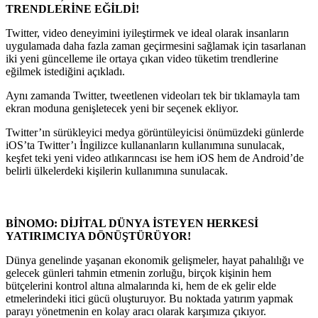
TRENDLERİNE EĞİLDİ!
Twitter, video deneyimini iyileştirmek ve ideal olarak insanların
uygulamada daha fazla zaman geçirmesini sağlamak için tasarlanan
iki yeni güncelleme ile ortaya çıkan video tüketim trendlerine
eğilmek istediğini açıkladı.
Aynı zamanda Twitter, tweetlenen videoları tek bir tıklamayla tam
ekran moduna genişletecek yeni bir seçenek ekliyor.
Twitter’ın sürükleyici medya görüntüleyicisi önümüzdeki günlerde
iOS’ta Twitter’ı İngilizce kullananların kullanımına sunulacak,
keşfet teki yeni video atlıkarıncası ise hem iOS hem de Android’de
belirli ülkelerdeki kişilerin kullanımına sunulacak.
BİNOMO: DİJİTAL DÜNYA İSTEYEN HERKESİ
YATIRIMCIYA DÖNÜŞTÜRÜYOR!
Dünya genelinde yaşanan ekonomik gelişmeler, hayat pahalılığı ve
gelecek günleri tahmin etmenin zorluğu, birçok kişinin hem
bütçelerini kontrol altına almalarında ki, hem de ek gelir elde
etmelerindeki itici gücü oluşturuyor. Bu noktada yatırım yapmak
parayı yönetmenin en kolay aracı olarak karşımıza çıkıyor.