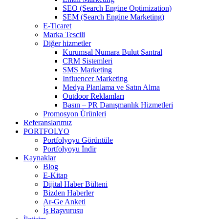
SEO (Search Engine Optimization)
SEM (Search Engine Marketing)
E-Ticaret
Marka Tescili
Diğer hizmetler
Kurumsal Numara Bulut Santral
CRM Sistemleri
SMS Marketing
Influencer Marketing
Medya Planlama ve Satın Alma
Outdoor Reklamları
Basın – PR Danışmanlık Hizmetleri
Promosyon Ürünleri
Referanslarımız
PORTFOLYO
Portfolyoyu Görüntüle
Portfolyoyu İndir
Kaynaklar
Blog
E-Kitap
Dijital Haber Bülteni
Bizden Haberler
Ar-Ge Anketi
İş Başvurusu