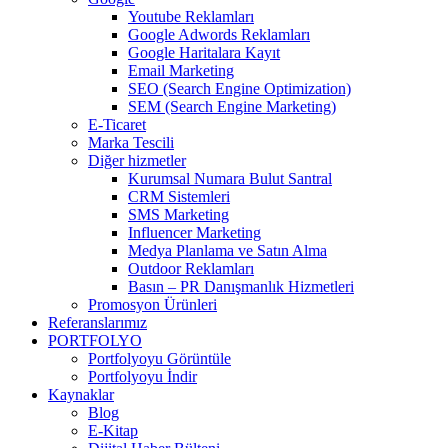
Youtube Reklamları
Google Adwords Reklamları
Google Haritalara Kayıt
Email Marketing
SEO (Search Engine Optimization)
SEM (Search Engine Marketing)
E-Ticaret
Marka Tescili
Diğer hizmetler
Kurumsal Numara Bulut Santral
CRM Sistemleri
SMS Marketing
Influencer Marketing
Medya Planlama ve Satın Alma
Outdoor Reklamları
Basın – PR Danışmanlık Hizmetleri
Promosyon Ürünleri
Referanslarımız
PORTFOLYO
Portfolyoyu Görüntüle
Portfolyoyu İndir
Kaynaklar
Blog
E-Kitap