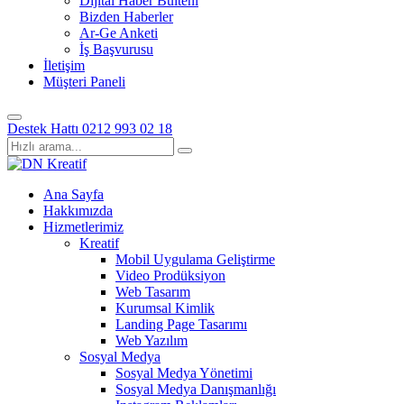
Dijital Haber Bülteni
Bizden Haberler
Ar-Ge Anketi
İş Başvurusu
İletişim
Müşteri Paneli
Destek Hattı
0212 993 02 18
Ana Sayfa
Hakkımızda
Hizmetlerimiz
Kreatif
Mobil Uygulama Geliştirme
Video Prodüksiyon
Web Tasarım
Kurumsal Kimlik
Landing Page Tasarımı
Web Yazılım
Sosyal Medya
Sosyal Medya Yönetimi
Sosyal Medya Danışmanlığı