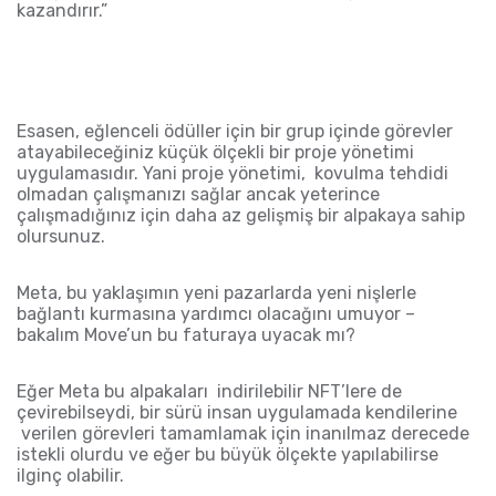
kazandırır.”
Esasen, eğlenceli ödüller için bir grup içinde görevler
atayabileceğiniz küçük ölçekli bir proje yönetimi
uygulamasıdır. Yani proje yönetimi, kovulma tehdidi
olmadan
ç
alışmanızı sağlar
ancak
yeterince
ç
alışmadığınız
için
daha az gelişmiş bir alpaka
ya sahip
olursunuz.
Meta, bu yaklaşımın yeni pazarlarda yeni nişlerle
bağlantı kurmasına yardımcı olacağını umuyor
–
bakalım
Move’un bu faturaya
uyacak mı?
E
ğer Meta bu alpakaları indirilebilir NFT’lere de
çevirebilseydi
,
bir sürü insan uygulamada kendilerine
verilen görevleri tamamlamak için inanılmaz derecede
istekli olurdu ve eğer bu büyük ölçekte yapılabilirse
ilginç olabilir.