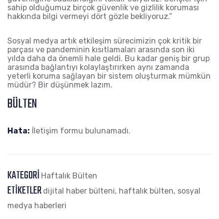
sahip olduğumuz birçok güvenlik ve gizlilik koruması
hakkında bilgi vermeyi dört gözle bekliyoruz.”
S
osyal medya artık etkileşim sürecimizin çok kritik bir
parçası ve pandeminin kısıtlamaları arasında son iki
yılda daha da önemli hale geldi. Bu kadar geniş bir grup
arasında bağlantıyı kolaylaştırırken aynı zamanda
yeterli koruma sağlayan bir sistem oluşturmak mümkün
müdür?
Bir d
ü
ş
ü
nmek lazım.
BÜLTEN
Hata:
İletişim formu bulunamadı.
KATEGORI
Haftalık Bülten
ETIKETLER
dijital haber bülteni
,
haftalık bülten
,
sosyal
medya haberleri