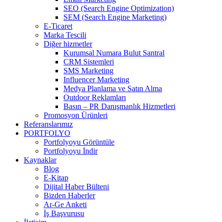
SEO (Search Engine Optimization)
SEM (Search Engine Marketing)
E-Ticaret
Marka Tescili
Diğer hizmetler
Kurumsal Numara Bulut Santral
CRM Sistemleri
SMS Marketing
Influencer Marketing
Medya Planlama ve Satın Alma
Outdoor Reklamları
Basın – PR Danışmanlık Hizmetleri
Promosyon Ürünleri
Referanslarımız
PORTFOLYO
Portfolyoyu Görüntüle
Portfolyoyu İndir
Kaynaklar
Blog
E-Kitap
Dijital Haber Bülteni
Bizden Haberler
Ar-Ge Anketi
İş Başvurusu