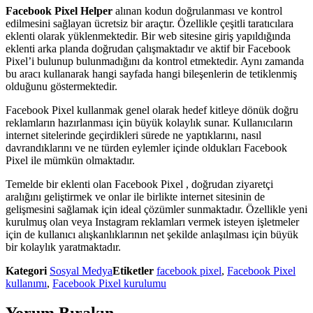
Facebook Pixel Helper
alınan kodun doğrulanması ve kontrol
edilmesini sağlayan ücretsiz bir araçtır. Özellikle çeşitli taratıcılara
eklenti olarak yüklenmektedir. Bir web sitesine giriş yapıldığında
eklenti arka planda doğrudan çalışmaktadır ve aktif bir Facebook
Pixel’i bulunup bulunmadığını da kontrol etmektedir. Aynı zamanda
bu aracı kullanarak hangi sayfada hangi bileşenlerin de tetiklenmiş
olduğunu göstermektedir.
Facebook Pixel kullanmak genel olarak hedef kitleye dönük doğru
reklamların hazırlanması için büyük kolaylık sunar. Kullanıcıların
internet sitelerinde geçirdikleri sürede ne yaptıklarını, nasıl
davrandıklarını ve ne türden eylemler içinde oldukları Facebook
Pixel ile mümkün olmaktadır.
Temelde bir eklenti olan Facebook Pixel , doğrudan ziyaretçi
aralığını geliştirmek ve onlar ile birlikte internet sitesinin de
gelişmesini sağlamak için ideal çözümler sunmaktadır. Özellikle yeni
kurulmuş olan veya Instagram reklamları vermek isteyen işletmeler
için de kullanıcı alışkanlıklarının net şekilde anlaşılması için büyük
bir kolaylık yaratmaktadır.
Kategori
Sosyal Medya
Etiketler
facebook pixel
,
Facebook Pixel
kullanımı
,
Facebook Pixel kurulumu