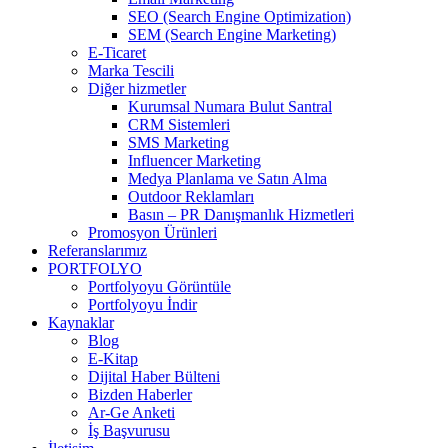
SEO (Search Engine Optimization)
SEM (Search Engine Marketing)
E-Ticaret
Marka Tescili
Diğer hizmetler
Kurumsal Numara Bulut Santral
CRM Sistemleri
SMS Marketing
Influencer Marketing
Medya Planlama ve Satın Alma
Outdoor Reklamları
Basın – PR Danışmanlık Hizmetleri
Promosyon Ürünleri
Referanslarımız
PORTFOLYO
Portfolyoyu Görüntüle
Portfolyoyu İndir
Kaynaklar
Blog
E-Kitap
Dijital Haber Bülteni
Bizden Haberler
Ar-Ge Anketi
İş Başvurusu