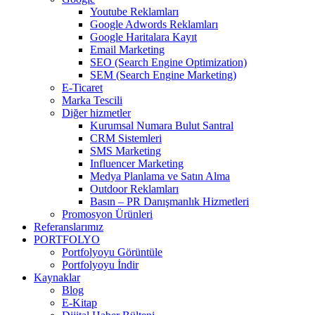
Youtube Reklamları
Google Adwords Reklamları
Google Haritalara Kayıt
Email Marketing
SEO (Search Engine Optimization)
SEM (Search Engine Marketing)
E-Ticaret
Marka Tescili
Diğer hizmetler
Kurumsal Numara Bulut Santral
CRM Sistemleri
SMS Marketing
Influencer Marketing
Medya Planlama ve Satın Alma
Outdoor Reklamları
Basın – PR Danışmanlık Hizmetleri
Promosyon Ürünleri
Referanslarımız
PORTFOLYO
Portfolyoyu Görüntüle
Portfolyoyu İndir
Kaynaklar
Blog
E-Kitap