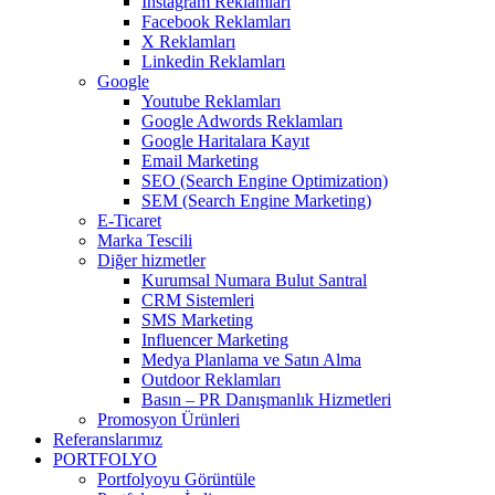
Instagram Reklamları
Facebook Reklamları
X Reklamları
Linkedin Reklamları
Google
Youtube Reklamları
Google Adwords Reklamları
Google Haritalara Kayıt
Email Marketing
SEO (Search Engine Optimization)
SEM (Search Engine Marketing)
E-Ticaret
Marka Tescili
Diğer hizmetler
Kurumsal Numara Bulut Santral
CRM Sistemleri
SMS Marketing
Influencer Marketing
Medya Planlama ve Satın Alma
Outdoor Reklamları
Basın – PR Danışmanlık Hizmetleri
Promosyon Ürünleri
Referanslarımız
PORTFOLYO
Portfolyoyu Görüntüle