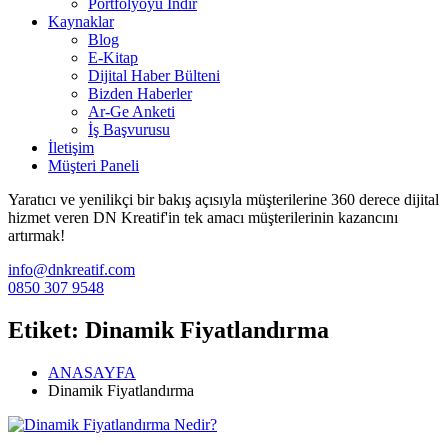
Portfolyoyu İndir
Kaynaklar
Blog
E-Kitap
Dijital Haber Bülteni
Bizden Haberler
Ar-Ge Anketi
İş Başvurusu
İletişim
Müşteri Paneli
Yaratıcı ve yenilikçi bir bakış açısıyla müşterilerine 360 derece dijital
hizmet veren DN Kreatif'in tek amacı müşterilerinin kazancını
artırmak!
info@dnkreatif.com
0850 307 9548
Etiket:
Dinamik Fiyatlandırma
ANASAYFA
Dinamik Fiyatlandırma