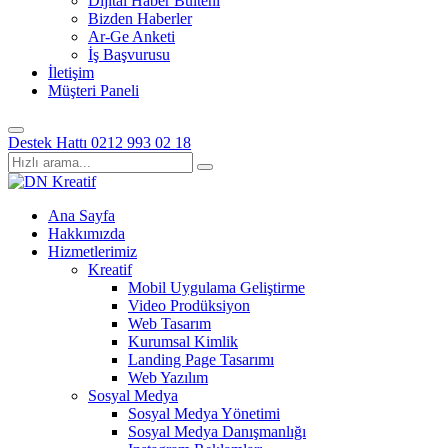
Dijital Haber Bülteni
Bizden Haberler
Ar-Ge Anketi
İş Başvurusu
İletişim
Müşteri Paneli
Destek Hattı
0212 993 02 18
Ana Sayfa
Hakkımızda
Hizmetlerimiz
Kreatif
Mobil Uygulama Geliştirme
Video Prodüksiyon
Web Tasarım
Kurumsal Kimlik
Landing Page Tasarımı
Web Yazılım
Sosyal Medya
Sosyal Medya Yönetimi
Sosyal Medya Danışmanlığı