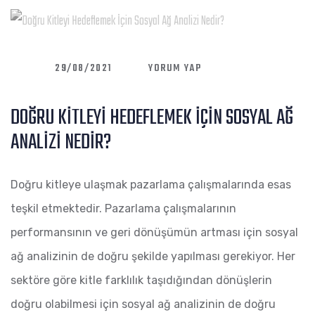
ON
29/08/2021
YORUM YAP
DOĞRU
DOĞRU KITLEYI HEDEFLEMEK İÇIN SOSYAL AĞ
KITLEYI
ANALIZI NEDIR?
HEDEFLEMEK
İÇIN
Doğru kitleye ulaşmak pazarlama çalışmalarında esas
SOSYAL
teşkil etmektedir. Pazarlama çalışmalarının
AĞ
performansının ve geri dönüşümün artması için sosyal
ANALIZI
ağ analizinin de doğru şekilde yapılması gerekiyor. Her
NEDIR?
sektöre göre kitle farklılık taşıdığından dönüşlerin
doğru olabilmesi için sosyal ağ analizinin de doğru