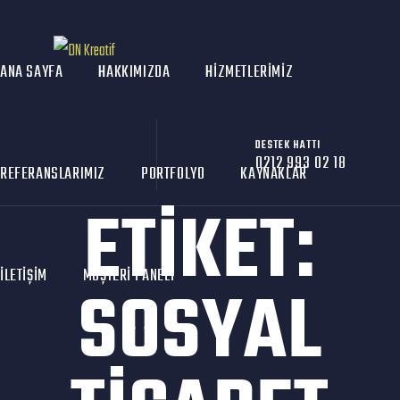
ANA SAYFA
HAKKIMIZDA
HIZMETLERIMIZ
DESTEK HATTI
0212 993 02 18
REFERANSLARIMIZ
PORTFOLYO
KAYNAKLAR
ETIKET:
İLETIŞIM
MÜŞTERI PANELI
SOSYAL