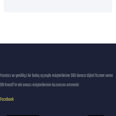
DN KREATİF
Yaratıcı ve yenilikçi bir bakış açısıyla müşterilerine 360 derece dijital hizmet veren
DN Kreatif’in tek amacı müşterilerinin kazancını artırmak!
Facebook