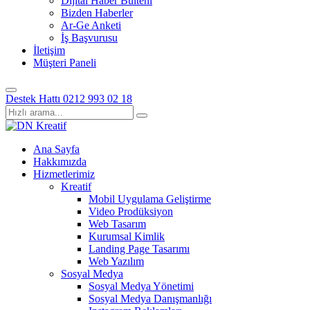
Dijital Haber Bülteni
Bizden Haberler
Ar-Ge Anketi
İş Başvurusu
İletişim
Müşteri Paneli
Destek Hattı
0212 993 02 18
Ana Sayfa
Hakkımızda
Hizmetlerimiz
Kreatif
Mobil Uygulama Geliştirme
Video Prodüksiyon
Web Tasarım
Kurumsal Kimlik
Landing Page Tasarımı
Web Yazılım
Sosyal Medya
Sosyal Medya Yönetimi
Sosyal Medya Danışmanlığı