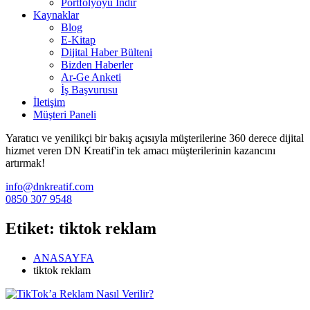
Portfolyoyu İndir
Kaynaklar
Blog
E-Kitap
Dijital Haber Bülteni
Bizden Haberler
Ar-Ge Anketi
İş Başvurusu
İletişim
Müşteri Paneli
Yaratıcı ve yenilikçi bir bakış açısıyla müşterilerine 360 derece dijital
hizmet veren DN Kreatif'in tek amacı müşterilerinin kazancını
artırmak!
info@dnkreatif.com
0850 307 9548
Etiket:
tiktok reklam
ANASAYFA
tiktok reklam