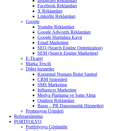
Instagram Reklamları
Facebook Reklamları
X Reklamları
Linkedin Reklamları
Google
Youtube Reklamları
Google Adwords Reklamları
Google Haritalara Kayıt
Email Marketing
SEO (Search Engine Optimization)
SEM (Search Engine Marketing)
E-Ticaret
Marka Tescili
Diğer hizmetler
Kurumsal Numara Bulut Santral
CRM Sistemleri
SMS Marketing
Influencer Marketing
Medya Planlama ve Satın Alma
Outdoor Reklamları
Basın – PR Danışmanlık Hizmetleri
Promosyon Ürünleri
Referanslarımız
PORTFOLYO
Portfolyoyu Görüntüle