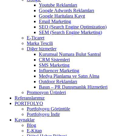
Youtube Reklamları
Google Adwords Reklamları
Google Haritalara Kayıt
Email Marketing
SEO (Search Engine Optimization)
SEM (Search Engine Marketing)
E-Ticaret
Marka Tescili
Diğer hizmetler
Kurumsal Numara Bulut Santral
CRM Sistemleri
SMS Marketing
Influencer Marketing
Medya Planlama ve Satın Alma
Outdoor Reklamları
Basın – PR Danışmanlık Hizmetleri
Promosyon Ürünleri
Referanslarımız
PORTFOLYO
Portfolyoyu Görüntüle
Portfolyoyu İndir
Kaynaklar
Blog
E-Kitap