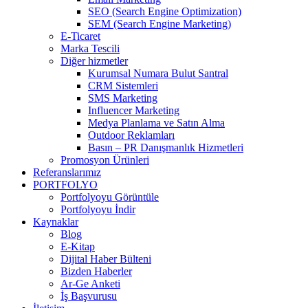
SEO (Search Engine Optimization)
SEM (Search Engine Marketing)
E-Ticaret
Marka Tescili
Diğer hizmetler
Kurumsal Numara Bulut Santral
CRM Sistemleri
SMS Marketing
Influencer Marketing
Medya Planlama ve Satın Alma
Outdoor Reklamları
Basın – PR Danışmanlık Hizmetleri
Promosyon Ürünleri
Referanslarımız
PORTFOLYO
Portfolyoyu Görüntüle
Portfolyoyu İndir
Kaynaklar
Blog
E-Kitap
Dijital Haber Bülteni
Bizden Haberler
Ar-Ge Anketi
İş Başvurusu