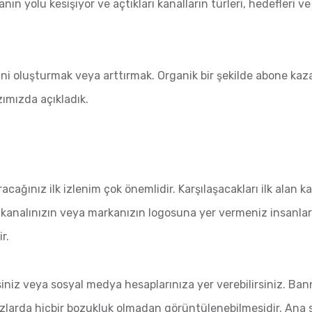
 yolu kesişiyor ve açtıkları kanalların türleri, hedefleri ve bu
ğini oluşturmak veya arttırmak. Organik bir şekilde abone k
azımızda açıkladık.
cağınız ilk izlenim çok önemlidir. Karşılaşacakları ilk alan 
da kanalınızın veya markanızın logosuna yer vermeniz insanlara
r.
siniz veya sosyal medya hesaplarınıza yer verebilirsiniz. Ba
arda hiçbir bozukluk olmadan görüntülenebilmesidir. Ana s