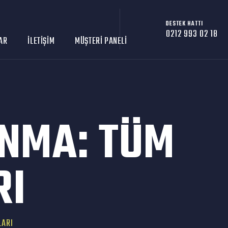
DESTEK HATTI
0212 993 02 18
AR
İLETIŞIM
MÜŞTERI PANELI
NMA: TÜM
RI
LARI