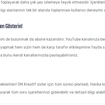
a toplayarak daha çok şey izlemeye teşvik etmesidir. İçerikl
ilgi alanlarının tek bir alanda toplanması kullanıcı deneyimi
en Gösterin!
eşim de bulunmak da abone kazandırır. YouTube kanalınıza benzer
kleri yapmak hem sizin hem de karşı tarafın etkileşimine fayda 
a bunu kendi kanallarınızda paylaşabilirsiniz.
amları! DN Kreatif sizler için tüm süreci planladı. Harika ku
ayarak tüm soru işaretlerinizi giderebilir ve detaylı bilgi alabili