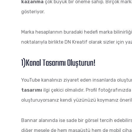
kazanma
çok büyük bir öneme sahip. Birçok markanın
gösteriyor.
Marka hesaplarının buradaki hedefi marka bilinirli
noktalarıyla birlikte DN Kreatif olarak sizler için y
1)Kanal Tasarımı Oluşturun!
YouTube kanalınızı ziyaret eden insanlarda oluştura
tasarımı
ilgi çekici olmalıdır. Profil fotoğrafınız
oluşturuyorsanız kendi yüzünüzü koymanız önerili
Bannar alanında ise sade bir görsel tercih edebilir
diğer mesele de hem masaüstü hem de mobil cihazl