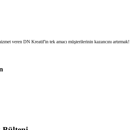
l hizmet veren DN Kreatif'in tek amacı müşterilerinin kazancını artırmak!
n
 Bülteni