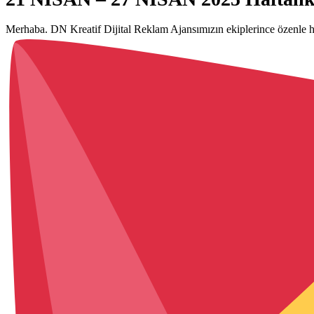
Merhaba. DN Kreatif Dijital Reklam Ajansımızın ekiplerince özenle h