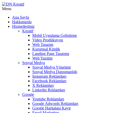
Menu
Ana Sayfa
Hakkımızda
Hizmetlerimiz
Kreatif
Mobil Uygulama Geliştirme
Video Prodüksiyon
Web Tasarım
Kurumsal Kimlik
Landing Page Tasarımı
Web Yazılım
Sosyal Medya
Sosyal Medya Yönetimi
Sosyal Medya Danışmanlığı
Instagram Reklamları
Facebook Reklamları
X Reklamları
Linkedin Reklamları
Google
Youtube Reklamları
Google Adwords Reklamları
Google Haritalara Kayıt
Email Marketing