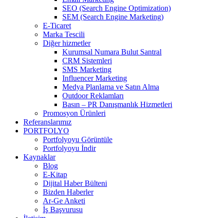
SEO (Search Engine Optimization)
SEM (Search Engine Marketing)
E-Ticaret
Marka Tescili
Diğer hizmetler
Kurumsal Numara Bulut Santral
CRM Sistemleri
SMS Marketing
Influencer Marketing
Medya Planlama ve Satın Alma
Outdoor Reklamları
Basın – PR Danışmanlık Hizmetleri
Promosyon Ürünleri
Referanslarımız
PORTFOLYO
Portfolyoyu Görüntüle
Portfolyoyu İndir
Kaynaklar
Blog
E-Kitap
Dijital Haber Bülteni
Bizden Haberler
Ar-Ge Anketi
İş Başvurusu