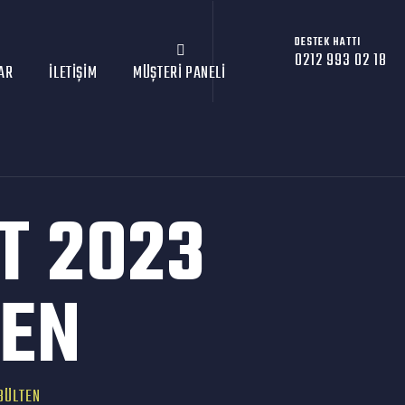
DESTEK HATTI
0212 993 02 18
AR
İLETIŞIM
MÜŞTERI PANELI
T 2023
TEN
BÜLTEN