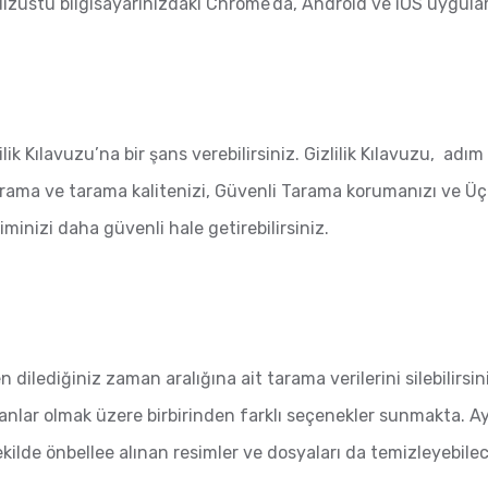
e dizüstü bilgisayarınızdaki Chrome’da, Android ve iOS uygul
ilik Kılavuzu’na bir şans verebilirsiniz. Gizlilik Kılavuzu, adım
 Arama ve tarama kalitenizi, Güvenli Tarama korumanızı ve Üç
nizi daha güvenli hale getirebilirsiniz.
dilediğiniz zaman aralığına ait tarama verilerini silebilirsin
nlar olmak üzere birbirinden farklı seçenekler sunmakta. Ay
ekilde önbellee alınan resimler ve dosyaları da temizleyebile