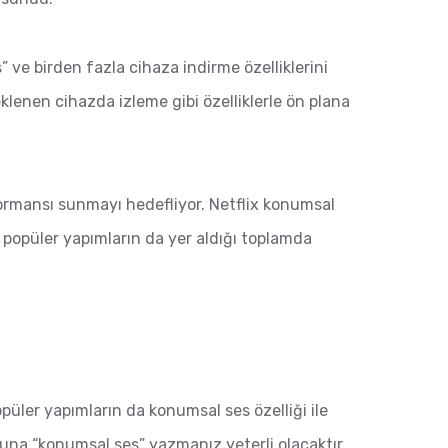
” ve birden fazla cihaza indirme özelliklerini
klenen cihazda izleme gibi özelliklerle ön plana
rformansı sunmayı hedefliyor. Netflix konumsal
i popüler yapımların da yer aldığı toplamda
üler yapımların da konumsal ses özelliği ile
uğuna “konumsal ses” yazmanız yeterli olacaktır.