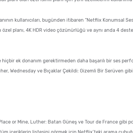
lanının kullanıcıları, bugünden itibaren “Netflix Konumsal Ses
’in özel planı, 4K HDR video çözünürlüğü ve aynı anda 4 deste
kte hiçbir ek donanım gerektirmeden daha başarılı bir ses pe
cher, Wednesday ve Bıçaklar Çekildi: Gizemli Bir Serüven gib
lace or Mine, Luther: Batan Güneş ve Tour de France gibi pop
tüm içeriklerin listesini görmek için Netflix’teki arama çub