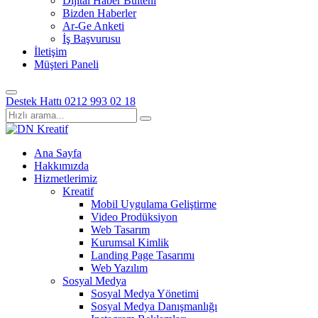
Dijital Haber Bülteni
Bizden Haberler
Ar-Ge Anketi
İş Başvurusu
İletişim
Müşteri Paneli
Destek Hattı
0212 993 02 18
Ana Sayfa
Hakkımızda
Hizmetlerimiz
Kreatif
Mobil Uygulama Geliştirme
Video Prodüksiyon
Web Tasarım
Kurumsal Kimlik
Landing Page Tasarımı
Web Yazılım
Sosyal Medya
Sosyal Medya Yönetimi
Sosyal Medya Danışmanlığı