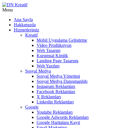
Menu
Ana Sayfa
Hakkımızda
Hizmetlerimiz
Kreatif
Mobil Uygulama Geliştirme
Video Prodüksiyon
Web Tasarım
Kurumsal Kimlik
Landing Page Tasarımı
Web Yazılım
Sosyal Medya
Sosyal Medya Yönetimi
Sosyal Medya Danışmanlığı
Instagram Reklamları
Facebook Reklamları
X Reklamları
Linkedin Reklamları
Google
Youtube Reklamları
Google Adwords Reklamları
Google Haritalara Kayıt
Email Marketing