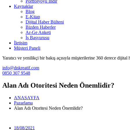
Portfolyoyu İndir
Kaynaklar
Blog
E-Kitap
Dijital Haber Bülteni
Bizden Haberler
Ar-Ge Anketi
İş Başvurusu
İletişim
Müşteri Paneli
Yaratıcı ve yenilikçi bir bakış açısıyla müşterilerine 360 derece dijita
info@dnkreatif.com
0850 307 9548
Alan Adı Otoritesi Neden Önemlidir?
ANASAYFA
Pazarlama
Alan Adı Otoritesi Neden Önemlidir?
18/08/2021