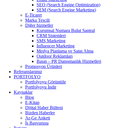
SEO (Search Engine Optimization)
SEM (Search Engine Marketing)
E-Ticaret
Marka Tescili
Diğer hizmetler
Kurumsal Numara Bulut Santral
CRM Sistemleri
SMS Marketing
Influencer Marketing
Medya Planlama ve Satın Alma
Outdoor Reklamları
Basın – PR Danışmanlık Hizmetleri
Promosyon Ürünleri
Referanslarımız
PORTFOLYO
Portfolyoyu Görüntüle
Portfolyoyu İndir
Kaynaklar
Blog
E-Kitap
Dijital Haber Bülteni
Bizden Haberler
Ar-Ge Anketi
İş Başvurusu