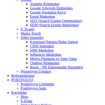
Youtube Reklamları
Google Adwords Reklamları
Google Haritalara Kayıt
Email Marketing
SEO (Search Engine Optimization)
SEM (Search Engine Marketing)
E-Ticaret
Marka Tescili
Diğer hizmetler
Kurumsal Numara Bulut Santral
CRM Sistemleri
SMS Marketing
Influencer Marketing
Medya Planlama ve Satın Alma
Outdoor Reklamları
Basın – PR Danışmanlık Hizmetleri
Promosyon Ürünleri
Referanslarımız
PORTFOLYO
Portfolyoyu Görüntüle
Portfolyoyu İndir
Kaynaklar
Blog
E-Kitap