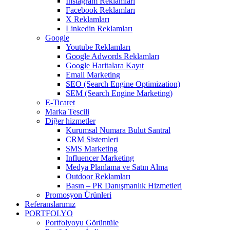
Instagram Reklamları
Facebook Reklamları
X Reklamları
Linkedin Reklamları
Google
Youtube Reklamları
Google Adwords Reklamları
Google Haritalara Kayıt
Email Marketing
SEO (Search Engine Optimization)
SEM (Search Engine Marketing)
E-Ticaret
Marka Tescili
Diğer hizmetler
Kurumsal Numara Bulut Santral
CRM Sistemleri
SMS Marketing
Influencer Marketing
Medya Planlama ve Satın Alma
Outdoor Reklamları
Basın – PR Danışmanlık Hizmetleri
Promosyon Ürünleri
Referanslarımız
PORTFOLYO
Portfolyoyu Görüntüle