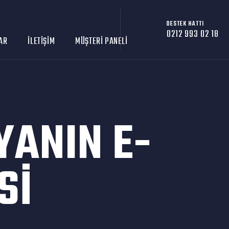
DESTEK HATTI
0212 993 02 18
AR
İLETIŞIM
MÜŞTERI PANELI
ANIN E-
SI