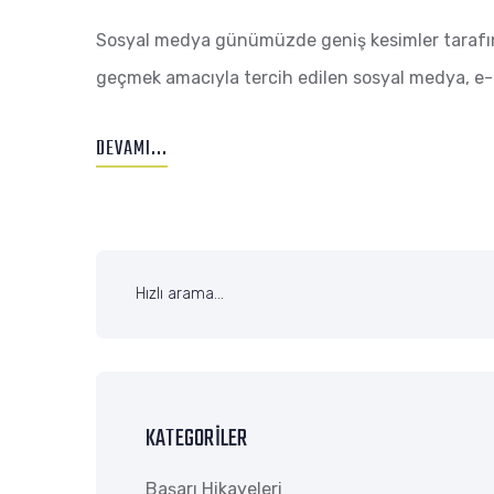
E-
Sosyal medya günümüzde geniş kesimler tarafınd
TICARETE
geçmek amacıyla tercih edilen sosyal medya, e-t
ETKISI
DEVAMI...
KATEGORILER
Başarı Hikayeleri