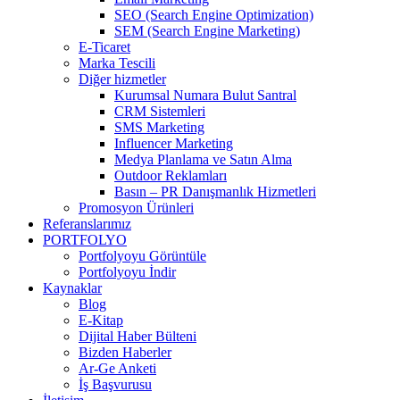
SEO (Search Engine Optimization)
SEM (Search Engine Marketing)
E-Ticaret
Marka Tescili
Diğer hizmetler
Kurumsal Numara Bulut Santral
CRM Sistemleri
SMS Marketing
Influencer Marketing
Medya Planlama ve Satın Alma
Outdoor Reklamları
Basın – PR Danışmanlık Hizmetleri
Promosyon Ürünleri
Referanslarımız
PORTFOLYO
Portfolyoyu Görüntüle
Portfolyoyu İndir
Kaynaklar
Blog
E-Kitap
Dijital Haber Bülteni
Bizden Haberler
Ar-Ge Anketi
İş Başvurusu