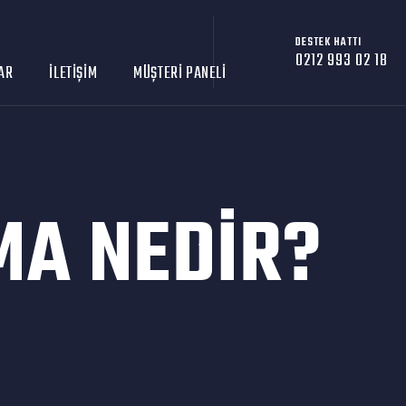
DESTEK HATTI
0212 993 02 18
AR
İLETIŞIM
MÜŞTERI PANELI
MA NEDIR?