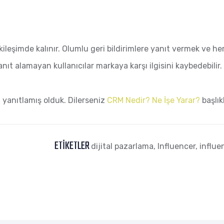
ileşimde kalınır. Olumlu geri bildirimlere yanıt vermek ve her
anıt alamayan kullanıcılar markaya karşı ilgisini kaybedebilir
 yanıtlamış olduk. Dilerseniz
CRM Nedir? Ne İşe Yarar?
başlıkl
ETIKETLER
dijital pazarlama
,
Influencer
,
influe