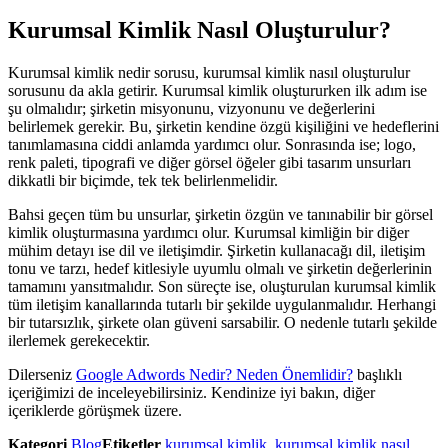
Kurumsal Kimlik Nasıl Oluşturulur?
Kurumsal kimlik nedir sorusu, kurumsal kimlik nasıl oluşturulur
sorusunu da akla getirir. Kurumsal kimlik oluştururken ilk adım ise
şu olmalıdır; şirketin misyonunu, vizyonunu ve değerlerini
belirlemek gerekir. Bu, şirketin kendine özgü kişiliğini ve hedeflerini
tanımlamasına ciddi anlamda yardımcı olur. Sonrasında ise; logo,
renk paleti, tipografi ve diğer görsel öğeler gibi tasarım unsurları
dikkatli bir biçimde, tek tek belirlenmelidir.
Bahsi geçen tüm bu unsurlar, şirketin özgün ve tanınabilir bir görsel
kimlik oluşturmasına yardımcı olur. Kurumsal kimliğin bir diğer
mühim detayı ise dil ve iletişimdir. Şirketin kullanacağı dil, iletişim
tonu ve tarzı, hedef kitlesiyle uyumlu olmalı ve şirketin değerlerinin
tamamını yansıtmalıdır. Son süreçte ise, oluşturulan kurumsal kimlik
tüm iletişim kanallarında tutarlı bir şekilde uygulanmalıdır. Herhangi
bir tutarsızlık, şirkete olan güveni sarsabilir. O nedenle tutarlı şekilde
ilerlemek gerekecektir.
Dilerseniz
Google Adwords Nedir? Neden Önemlidir?
başlıklı
içeriğimizi de inceleyebilirsiniz. Kendinize iyi bakın, diğer
içeriklerde görüşmek üzere.
Kategori
Blog
Etiketler
kurumsal kimlik
,
kurumsal kimlik nasıl