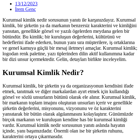
13/12/2023
İrem Genç
Kurumsal kimlik nedir sorusunun yanıtı ile karşınızdayız. Kurumsal
kimlik, bir şirketin ya da markanın benzersiz karakterini ve kimliğini
yansıtan, genellikle görsel ve yazılı ögelerden meydana gelen bir
bütündür. Bu kimlik; bir kuruluşun değerlerini, kültürünü ve
hedeflerini ifade ederken, bunun yanı sıra müşterilere, iş ortaklarına
ve genel kamuya güçlü bir mesaj iletmeyi amaçlar. Kurumsal kimlik;
logodan renk paletine, yazı tiplerinden dilin aktif kullanımına kadar
bir dizi unsur içermektedir. Gelin, detayları birlikte inceleyelim.
Kurumsal Kimlik Nedir?
Kurumsal kimlik, bir şirketin ya da organizasyonun kendisini ifade
etmek, tanıtmak ve diğer markalardan ayırt etmek için kullandığı
görsel ve sözlü unsurların bütünü olarak ele alınır. Kurumsal kimlik,
bir markanın toplam imajını oluşturan unsurları içerir ve genellikle
şirketin değerlerini, misyonunu, vizyonunu ve öz karakterini
yansıtarak bir bütün olarak algılanmasını kolaylaştırır. Günümüzde
birçok markanın ve kuruluşun kendine has bir kurumsal kimliği
vardır. Kurumsal kimlik nedir sorusunun yanıtı aslında hayatın
içinde, yanı başımızdadır. Önemli olan ise bir şirketin ruhunu,
karakterini ortaya çıkarmasıdır.