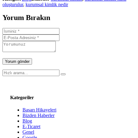
oluşturulur
,
kurumsal kimlik nedir
Yorum Bırakın
Kategoriler
Başarı Hikayeleri
Bizden Haberler
Blog
E-Ticaret
Genel
Google